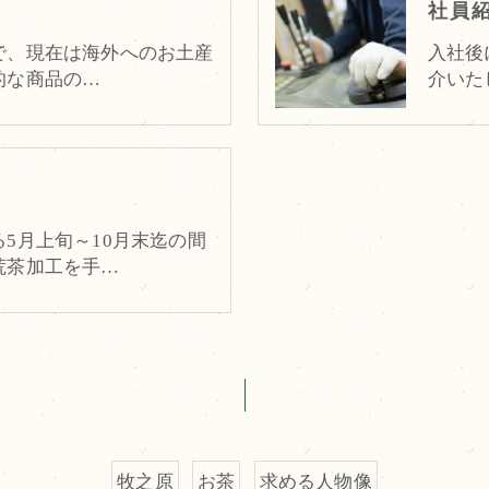
社員
で、現在は海外へのお土産
入社後
的な商品の…
介いた
5月上旬～10月末迄の間
荒茶加工を手…
牧之原
お茶
求める人物像