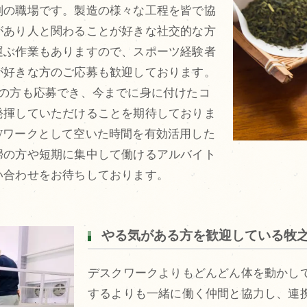
判の職場です。製造の様々な工程を皆で協
があり人と関わることが好きな社交的な方
運ぶ作業もありますので、スポーツ経験者
が好きな方のご応募も歓迎しております。
卒の方も応募でき、今までに身に付けたコ
発揮していただけることを期待しておりま
Wワークとして空いた時間を有効活用した
婦の方や短期に集中して働けるアルバイト
い合わせをお待ちしております。
やる気がある方を歓迎している牧
デスクワークよりもどんどん体を動かし
するよりも一緒に働く仲間と協力し、連